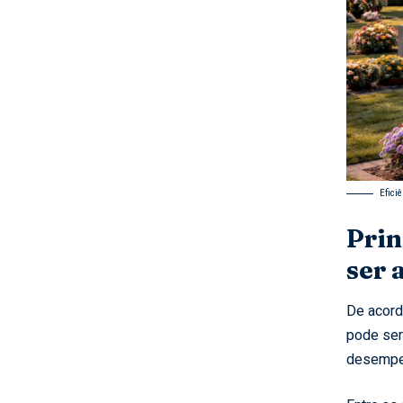
Efici
Prin
ser 
De acord
pode ser
desempen