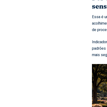
sens
Essa é u
acolhime
de proce
Indicador
padrões 
mais seg