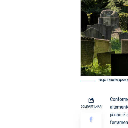
Tiago Schietti apres
Conforme 
altament
COMPARTILHAR
já não é
ferrament