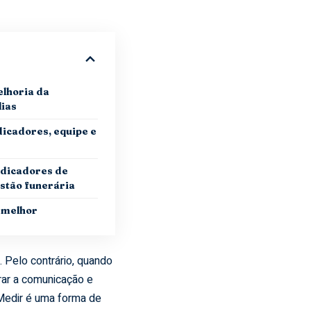
elhoria da
lias
dicadores, equipe e
ndicadores de
estão funerária
 melhor
. Pelo contrário, quando
orar a comunicação e
Medir é uma forma de