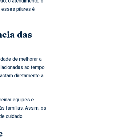
ão, o atendimento, o
e esses pilares é
ncia das
idade de melhorar a
relacionadas ao tempo
actam diretamente a
einar equipes e
às famílias. Assim, os
de cuidado.
e