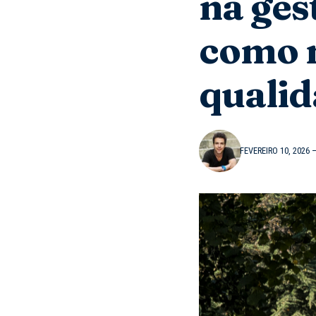
na ges
como m
qualid
FEVEREIRO 10, 2026