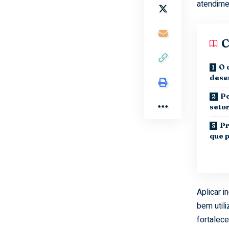
atendime
C
O 
dese
P
setor
Pr
que 
Aplicar i
bem util
fortalec