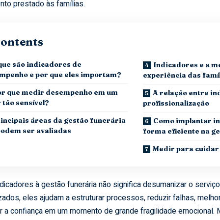
nto prestado às famílias.
ontents
que são indicadores de
Indicadores e a m
mpenho e por que eles importam?
experiência das famí
or que medir desempenho em um
A relação entre in
 tão sensível?
profissionalização
incipais áreas da gestão funerária
Como implantar i
podem ser avaliadas
forma eficiente na g
Medir para cuidar
ndicadores à gestão funerária não significa desumanizar o serviço
izados, eles ajudam a estruturar processos, reduzir falhas, melh
er a confiança em um momento de grande fragilidade emocional. 