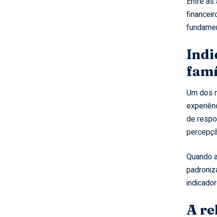
Entre as
financeir
fundament
Indi
famí
Um dos m
experiênc
de respo
percepçã
Quando a
padroniz
indicado
A re