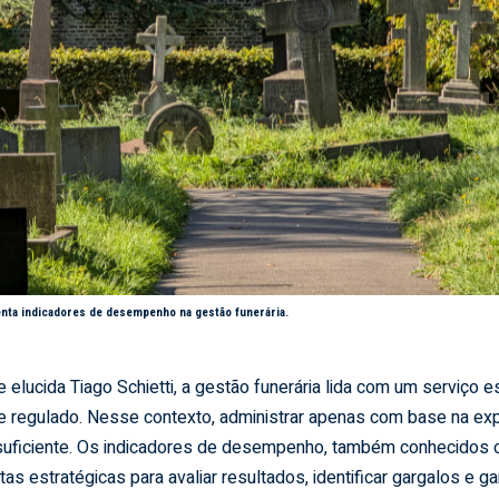
enta indicadores de desempenho na gestão funerária.
elucida Tiago Schietti, a gestão funerária lida com um serviço e
e regulado. Nesse contexto, administrar apenas com base na expe
 suficiente. Os indicadores de desempenho, também conhecidos
as estratégicas para avaliar resultados, identificar gargalos e ga