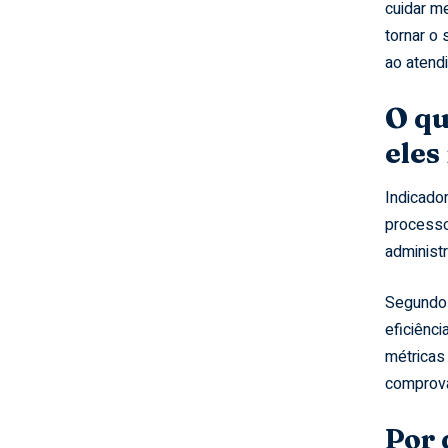
cuidar m
tornar o 
ao atend
O qu
eles
Indicado
processo
administr
Segundo 
eficiênc
métricas 
comprova
Por 