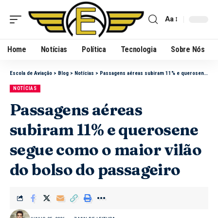
Aa
Home
Notícias
Política
Tecnologia
Sobre Nós
Escola de Aviação
>
Blog
>
Notícias
>
Passagens aéreas subiram 11% e querosene segue como o maior vilão do bolso do passageiro
NOTÍCIAS
Passagens aéreas
subiram 11% e querosene
segue como o maior vilão
do bolso do passageiro