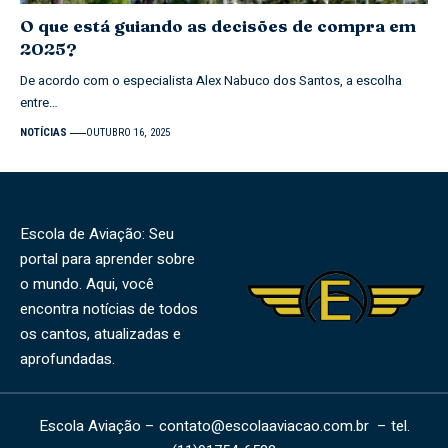
O que está guiando as decisões de compra em
2025?
De acordo com o especialista Alex Nabuco dos Santos, a escolha
entre…
NOTÍCIAS
OUTUBRO 16, 2025
Escola de Aviação: Seu
portal para aprender sobre
o mundo. Aqui, você
encontra notícias de todos
os cantos, atualizadas e
aprofundadas.
Escola Aviação –
contato@escolaaviacao.com.br
– tel.