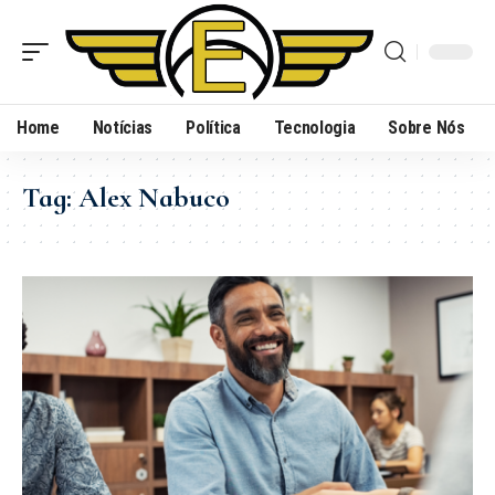
Home
Notícias
Política
Tecnologia
Sobre Nós
Tag:
Alex Nabuco