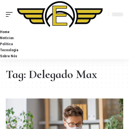
Home
Notícias
Política
Tecnologia
Sobre Nós
Tag:
Delegado Max