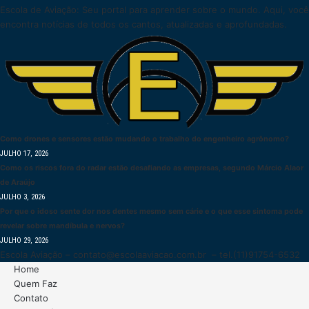
Escola de Aviação: Seu portal para aprender sobre o mundo. Aqui, você
encontra notícias de todos os cantos, atualizadas e aprofundadas.
Como drones e sensores estão mudando o trabalho do engenheiro agrônomo?
JULHO 17, 2026
Como os riscos fora do radar estão desafiando as empresas, segundo Márcio Alaor
de Araújo
JULHO 3, 2026
Por que o idoso sente dor nos dentes mesmo sem cárie e o que esse sintoma pode
revelar sobre mandíbula e nervos?
JULHO 29, 2026
Escola Aviação –
contato@escolaaviacao.com.br
– tel.(11)91754-6532
Home
Quem Faz
Contato