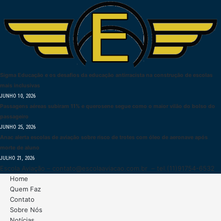
Sigma Educação e os desafios da educação antirracista na construção de escolas
mais inclusivas
JUNHO 10, 2026
Passagens aéreas subiram 11% e querosene segue como o maior vilão do bolso do
passageiro
JUNHO 25, 2026
Anac alerta escolas de aviação sobre risco de trotes com óleo de aeronave após
morte de aluno
JULHO 21, 2026
Escola Aviação –
contato@escolaaviacao.com.br
– tel.(11)91754-6532
Home
Quem Faz
Contato
Sobre Nós
Notícias