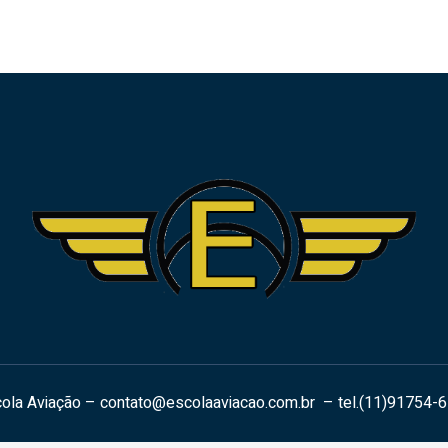
ola Aviação –
contato@escolaaviacao.com.br
– tel.(11)91754-