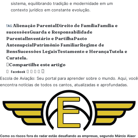
sistema, equilibrando tradição e modernidade em um
contexto jurídico em constante evolução.
Alienação Parental
Direito de Família
Família e
TAG:
sucessões
Guarda e Responsabilidade
Parental
Inventário e Partilha
Pacto
Antenupcial
Patrimônio Familiar
Regime de
Bens
Sucessões Legais
Testamento e Herança
Tutela e
Curatela.
Compartilhe este artigo
Facebook
Escola de Aviação: Seu portal para aprender sobre o mundo. Aqui, você
encontra notícias de todos os cantos, atualizadas e aprofundadas.
Como os riscos fora do radar estão desafiando as empresas, segundo Márcio Alaor