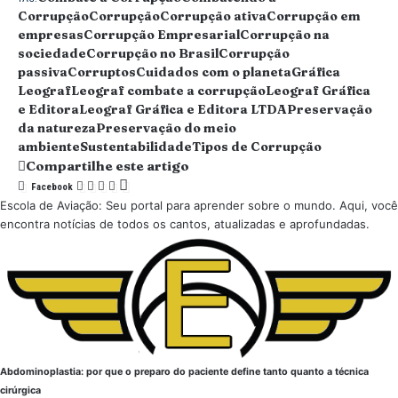
Corrupção
Corrupção
Corrupção ativa
Corrupção em
empresas
Corrupção Empresarial
Corrupção na
sociedade
Corrupção no Brasil
Corrupção
passiva
Corruptos
Cuidados com o planeta
Gráfica
Leograf
Leograf combate a corrupção
Leograf Gráfica
e Editora
Leograf Gráfica e Editora LTDA
Preservação
da natureza
Preservação do meio
ambiente
Sustentabilidade
Tipos de Corrupção
Compartilhe este artigo
Facebook
Escola de Aviação: Seu portal para aprender sobre o mundo. Aqui, você
encontra notícias de todos os cantos, atualizadas e aprofundadas.
Abdominoplastia: por que o preparo do paciente define tanto quanto a técnica
cirúrgica