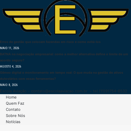
Erros de gestão que colocam fazendas em risco e como evitá-los
MAIO 11, 2026
BATNA na negociação empresarial: como a melhor alternativa define o limite de um
acordo seguro?
AGOSTO 4, 2026
Gêmeo digital e monitoramento em tempo real: O que muda na gestão de ativos
dutoviários com essas ferramentas?
MAIO 8, 2026
Escola Aviação –
contato@escolaaviacao.com.br
– tel.(11)91754-6532
Home
Quem Faz
Contato
Sobre Nós
Notícias