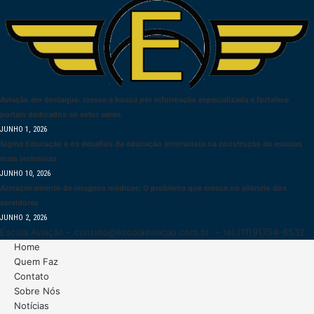
Aviação em destaque: cresce a busca por informação especializada e fortalece
portais dedicados ao setor aéreo
JUNHO 1, 2026
Sigma Educação e os desafios da educação antirracista na construção de escolas
mais inclusivas
JUNHO 10, 2026
Armazenamento de imagens médicas: O problema que cresce no silêncio dos
servidores
JUNHO 2, 2026
Escola Aviação –
contato@escolaaviacao.com.br
– tel.(11)91754-6532
Home
Quem Faz
Contato
Sobre Nós
Notícias